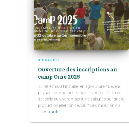
ACTUALITÉS
Ouverture des inscriptions au
camp Orne 2025
Tu réfléchis à t’installer en agriculture ? Devenir
paysan·ne te branche, mais en collectif ? Tu es
sensible au vivant mais tu ne sais pas sur quelle
production jeter ton dévolu ? La diminution du
Lire la suite…