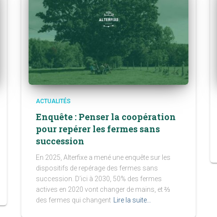
ACTUALITÉS
Enquête : Penser la coopération
pour repérer les fermes sans
succession
En 2025, Alterfixe a mené une enquête sur les
dispositifs de repérage des fermes sans
succession. D’ici à 2030, 50% des fermes
actives en 2020 vont changer de mains, et ⅔
des fermes qui changent
Lire la suite…