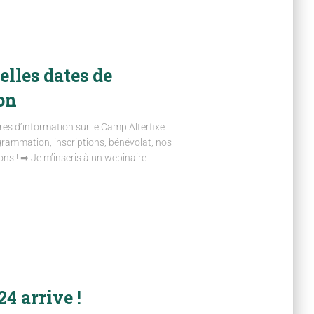
lles dates de
on
es d’information sur le Camp Alterfixe
ogrammation, inscriptions, bénévolat, nos
ns ! ➡ Je m’inscris à un webinaire
4 arrive !