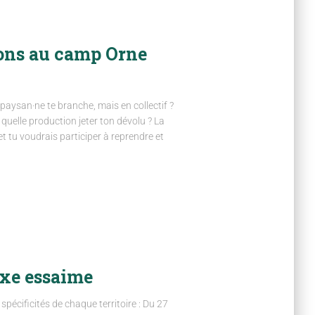
ions au camp Orne
r paysan·ne te branche, mais en collectif ?
 quelle production jeter ton dévolu ? La
t tu voudrais participer à reprendre et
ixe essaime
pécificités de chaque territoire : Du 27