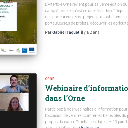
L’Alterfixe Orne revient pour sa 3ème édition d
camp Alterfixe qu’est ce que c’est déjà ? Depu
des porteur.euse.s de projets qui souhaitent s’in
porteur.euse.s de projets, découvrir les agriculte
Par
Gabriel Taquet
, il y a
2 ans
ORNE
Webinaire d’informatio
dans l’Orne
Participez à nos webinaires d’information pour
l’occasion de venir rencontrer les bénévoles du 
propos du camp. Prochaines dates : – 19 juin 18