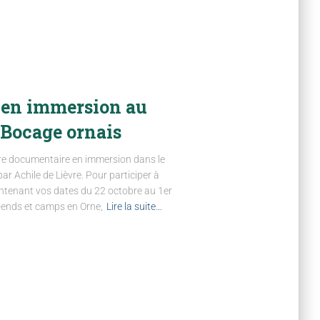
 en immersion au
 Bocage ornais
e documentaire en immersion dans le
r Achile de Lièvre. Pour participer à
ntenant vos dates du 22 octobre au 1er
-ends et camps en Orne,
Lire la suite…