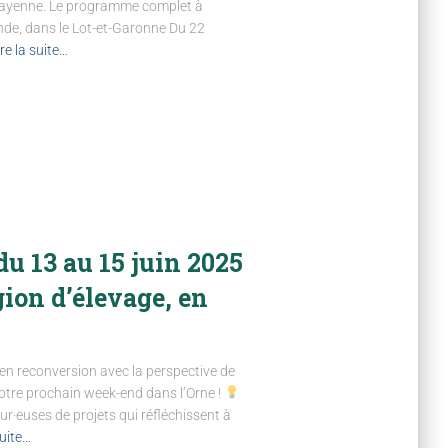
n Mayenne. Le programme complet à
ande, dans le Lot-et-Garonne Du 22
ire la suite…
u 13 au 15 juin 2025
gion d’élevage, en
 en reconversion avec la perspective de
 notre prochain week-end dans l’Orne !
ur·euses de projets qui réfléchissent à
suite…