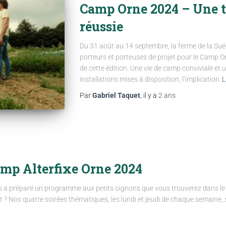
Camp Orne 2024 – Une t
réussie
Du 31 août au 14 septembre, la ferme de la Sué
porteurs et porteuses de projet pour le Camp O
de cette édition. Une vie de camp conviviale et u
installations mises à disposition, l’implication
L
Par
Gabriel Taquet
, il y a
2 ans
mp Alterfixe Orne 2024
 a préparé un programme aux petits oignons que vous trouverez dans le li
t ? Nos quatre soirées thématiques, les lundi et jeudi de chaque semaine, 