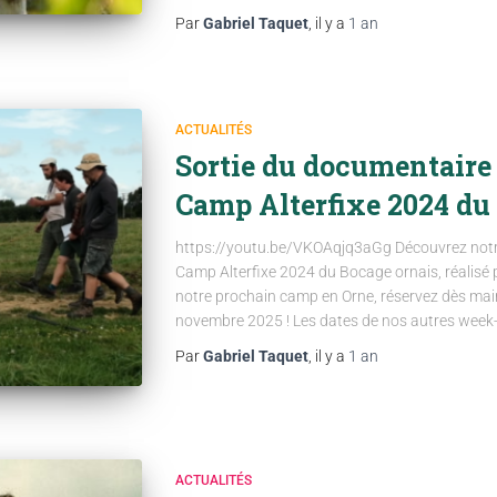
Par
Gabriel Taquet
, il y a
1 an
ACTUALITÉS
Sortie du documentaire
Camp Alterfixe 2024 du
https://youtu.be/VKOAqjq3aGg Découvrez notr
Camp Alterfixe 2024 du Bocage ornais, réalisé pa
notre prochain camp en Orne, réservez dès mai
novembre 2025 ! Les dates de nos autres week
Par
Gabriel Taquet
, il y a
1 an
ACTUALITÉS