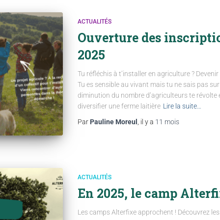
ACTUALITÉS
Ouverture des inscript
2025
Tu réfléchis à t’installer en agriculture ? Deveni
Tu es sensible au vivant mais tu ne sais pas sur
diminution du nombre d’agriculteurs te révolte e
diversifier une ferme laitière
Lire la suite…
Par
Pauline Moreul
, il y a
11 mois
ACTUALITÉS
En 2025, le camp Alterf
Les camps Alterfixe approchent ! Découvrez les s