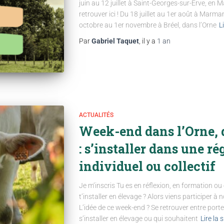
juin au 12 juillet à Saint-Georges-sur-Erve, e
retrouver ici ! Du 18 juillet au 1er août à Marm
octobre au 1er novembre à Bréel, dans l’Orne
L
Par
Gabriel Taquet
, il y a
1 an
ACTUALITÉS
Week-end dans l’Orne, d
: s’installer dans une ré
individuel ou collectif
Je m’inscris Tu es en réflexion, en formation ou
t’installer en élevage ? Alors viens participer à
L’idée de ce week-end ? Se retrouver entre porte
s’installer en élevage ou qui souhaitent
Lire la 