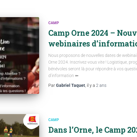
CAMP
Camp Orne 2024 – Nouve
webinaires d’informati
Nous proposons de nouvelles dates de webinair
Orne 2024. Inscrivez-vous vite ! Logistique, pr
bénévoles seront là pour répondre à vos questio
d’information ⬅
Par
Gabriel Taquet
, il y a
2 ans
CAMP
Dans l’Orne, le Camp 202