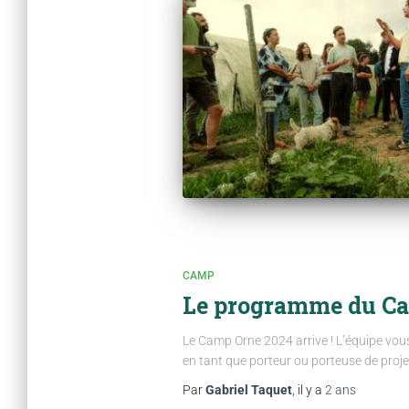
CAMP
Le programme du Ca
Le Camp Orne 2024 arrive ! L’équipe vous
en tant que porteur ou porteuse de proje
Par
Gabriel Taquet
, il y a
2 ans